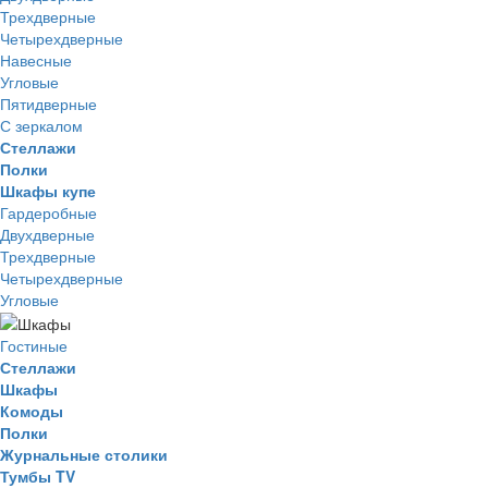
Трехдверные
Четырехдверные
Навесные
Угловые
Пятидверные
С зеркалом
Стеллажи
Полки
Шкафы купе
Гардеробные
Двухдверные
Трехдверные
Четырехдверные
Угловые
Гостиные
Стеллажи
Шкафы
Комоды
Полки
Журнальные столики
Тумбы TV