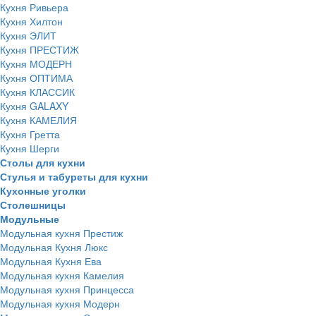
Кухня Ривьера
Кухня Хилтон
Кухня ЭЛИТ
Кухня ПРЕСТИЖ
Кухня МОДЕРН
Кухня ОПТИМА
Кухня КЛАССИК
Кухня GALAXY
Кухня КАМЕЛИЯ
Кухня Гретта
Кухня Шерги
Столы для кухни
Стулья и табуреты для кухни
Кухонные уголки
Столешницы
Модульные
Модульная кухня Престиж
Модульная Кухня Люкс
Модульная Кухня Ева
Модульная кухня Камелия
Модульная кухня Принцесса
Модульная кухня Модерн