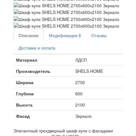
Описание
Модификации
6
Отзывы
Доставка и оплата
Материал
ЛДСП
Производитель
SHELS HOME
Ширина
2700
Глубина
600
Высота
2100
Фасад
Зеркало
Элегантный трехдверный шкаф купе с фасадами