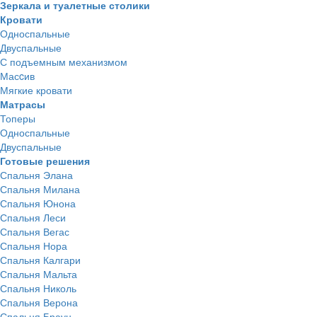
Зеркала и туалетные столики
Кровати
Односпальные
Двуспальные
С подъемным механизмом
Масcив
Мягкие кровати
Матрасы
Топеры
Односпальные
Двуспальные
Готовые решения
Спальня Элана
Спальня Милана
Спальня Юнона
Спальня Леси
Спальня Вегас
Спальня Нора
Спальня Калгари
Спальня Мальта
Спальня Николь
Спальня Верона
Спальня Браун