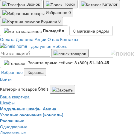
Звонок
Поиск
Каталог
Избранное
0
Корзина
0
Палмдейл
0 магазина
рядом
Оплата
Доставка
Акции
О нас
Контакты
Звоните прямо сейчас:
8 (800)
51-140-45
Избранное
Корзина
Войти
Категории товаров Shels
Ваша квартира
Шкафы
Модульные шкафы Амина
Угловые окончания (консоль)
Распашные
Однодверные
Двухдверные