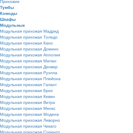
Прихожие
Тумбы
Комоды
Шкафы
Модульные
Модульная прихожая Мадрид
Модульная прихожая Толедо
Модульная прихожая Кано
Модульная прихожая Домино
Модульная прихожая Апполия
Модульная прихожая Милан
Модульная прихожая Денвер
Модульная прихожая Руэлла
Модульная прихожая Плейона
Модульная прихожая Галант
Модульная прихожая Бриз
Модульная прихожая Кевин
Модульная прихожая Витра
Модульная прихожая Менкс
Модульная прихожая Модена
Модульная прихожая Ливорно
Модульная прихожая Чикаго
Модульная прихожая Соренто