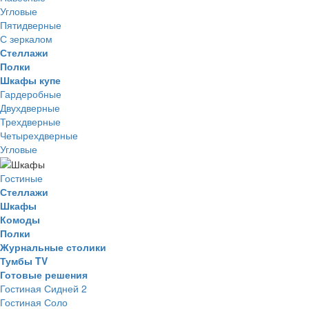
Угловые
Пятидверные
С зеркалом
Стеллажи
Полки
Шкафы купе
Гардеробные
Двухдверные
Трехдверные
Четырехдверные
Угловые
Гостиные
Стеллажи
Шкафы
Комоды
Полки
Журнальные столики
Тумбы TV
Готовые решения
Гостиная Сидней 2
Гостиная Соло