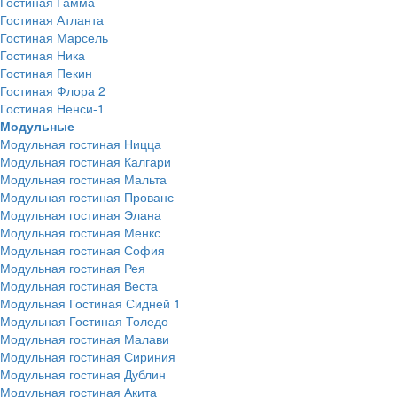
Гостиная Гамма
Гостиная Атланта
Гостиная Марсель
Гостиная Ника
Гостиная Пекин
Гостиная Флора 2
Гостиная Ненси-1
Модульные
Модульная гостиная Ницца
Модульная гостиная Калгари
Модульная гостиная Мальта
Модульная гостиная Прованс
Модульная гостиная Элана
Модульная гостиная Менкс
Модульная гостиная София
Модульная гостиная Рея
Модульная гостиная Веста
Модульная Гостиная Сидней 1
Модульная Гостиная Толедо
Модульная гостиная Малави
Модульная гостиная Сириния
Модульная гостиная Дублин
Модульная гостиная Акита