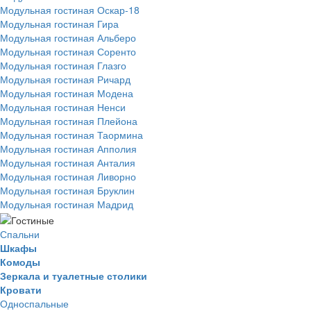
Модульная гостиная Оскар-18
Модульная гостиная Гира
Модульная гостиная Альберо
Модульная гостиная Соренто
Модульная гостиная Глазго
Модульная гостиная Ричард
Модульная гостиная Модена
Модульная гостиная Ненси
Модульная гостиная Плейона
Модульная гостиная Таормина
Модульная гостиная Апполия
Модульная гостиная Анталия
Модульная гостиная Ливорно
Модульная гостиная Бруклин
Модульная гостиная Мадрид
Спальни
Шкафы
Комоды
Зеркала и туалетные столики
Кровати
Односпальные