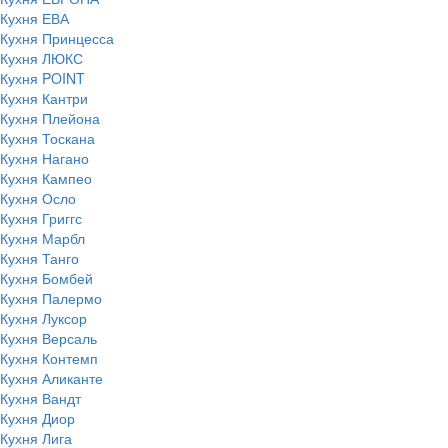
Кухня ЕВА
Кухня Принцесса
Кухня ЛЮКС
Кухня POINT
Кухня Кантри
Кухня Плейона
Кухня Тоскана
Кухня Нагано
Кухня Кампео
Кухня Осло
Кухня Григгс
Кухня Марбл
Кухня Танго
Кухня Бомбей
Кухня Палермо
Кухня Луксор
Кухня Версаль
Кухня Контемп
Кухня Аликанте
Кухня Вандт
Кухня Диор
Кухня Лига