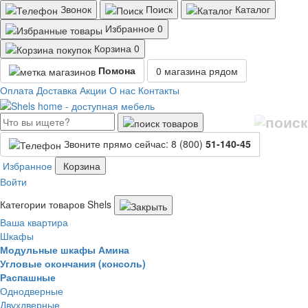
Звонок
Поиск
Каталог
Избранное
0
Корзина
0
Помона
0 магазина
рядом
Оплата
Доставка
Акции
О нас
Контакты
Звоните прямо сейчас:
8 (800)
51-140-45
Избранное
Корзина
Войти
Категории товаров Shels
Ваша квартира
Шкафы
Модульные шкафы Амина
Угловые окончания (консоль)
Распашные
Однодверные
Двухдверные