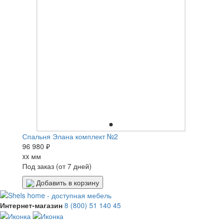
Спальня Элана комплект №2
96 980 ₽
xx мм
Под заказ (от 7 дней)
Добавить в корзину
Интернет-магазин
8 (800)
51 140 45