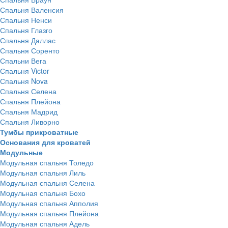
Спальня Валенсия
Спальня Ненси
Спальня Глазго
Спальня Даллас
Спальня Соренто
Спальни Вега
Спальня Victor
Спальня Nova
Спальня Селена
Спальня Плейона
Спальня Мадрид
Спальня Ливорно
Тумбы прикроватные
Основания для кроватей
Модульные
Модульная спальня Толедо
Модульная спальня Лиль
Модульная спальня Селена
Мoдульная спальня Бохо
Модульная спальня Апполия
Модульная спальня Плейона
Модульная спальня Адель