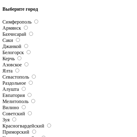
Выберите город
Симферополь
Армянск
Бахчисарай
Саки
Джанкой
Белогорск
Керчь
Азовское
Ялта
Севастополь
Раздольное
Алушта
Евпатория
Мелитополь
Вилино
Советский
Зуя
Красногвардейский
Приморский