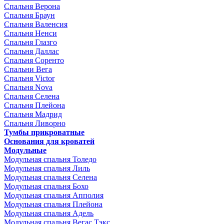
Спальня Верона
Спальня Браун
Спальня Валенсия
Спальня Ненси
Спальня Глазго
Спальня Даллас
Спальня Соренто
Спальни Вега
Спальня Victor
Спальня Nova
Спальня Селена
Спальня Плейона
Спальня Мадрид
Спальня Ливорно
Тумбы прикроватные
Основания для кроватей
Модульные
Модульная спальня Толедо
Модульная спальня Лиль
Модульная спальня Селена
Мoдульная спальня Бохо
Модульная спальня Апполия
Модульная спальня Плейона
Модульная спальня Адель
Модульная спальня Вегас Тэкс