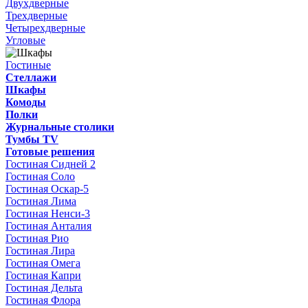
Двухдверные
Трехдверные
Четырехдверные
Угловые
Гостиные
Стеллажи
Шкафы
Комоды
Полки
Журнальные столики
Тумбы TV
Готовые решения
Гостиная Сидней 2
Гостиная Соло
Гостиная Оскар-5
Гостиная Лима
Гостиная Ненси-3
Гостиная Анталия
Гостиная Рио
Гостиная Лира
Гостиная Омега
Гостиная Капри
Гостиная Дельта
Гостиная Флора