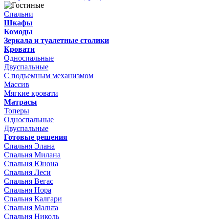
Спальни
Шкафы
Комоды
Зеркала и туалетные столики
Кровати
Односпальные
Двуспальные
С подъемным механизмом
Масcив
Мягкие кровати
Матрасы
Топеры
Односпальные
Двуспальные
Готовые решения
Спальня Элана
Спальня Милана
Спальня Юнона
Спальня Леси
Спальня Вегас
Спальня Нора
Спальня Калгари
Спальня Мальта
Спальня Николь