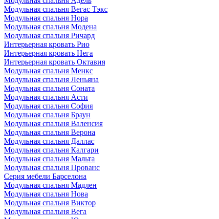
Модульная спальня Адель
Модульная спальня Вегас Тэкс
Модульная спальня Нора
Модульная спальня Модена
Модульная спальня Ричард
Интерьерная кровать Рио
Интерьерная кровать Нега
Интерьерная кровать Октавия
Модульная спальня Менкс
Модульная спальня Леньяна
Модульная спальня Соната
Модульная спальня Асти
Модульная спальня София
Модульная спальня Браун
Модульная спальня Валенсия
Модульная спальня Верона
Модульная спальня Даллас
Модульная спальня Калгари
Модульная спальня Мальта
Модульная спальня Прованс
Серия мебели Барселона
Модульная спальня Мадлен
Модульная спальня Нова
Модульная спальня Виктор
Модульная спальня Вега