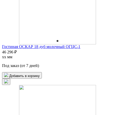
Гостиная ОСКАР 18 дуб молочный ОГЦС-1
46 296 ₽
xx мм
Под заказ (от 7 дней)
Добавить в корзину