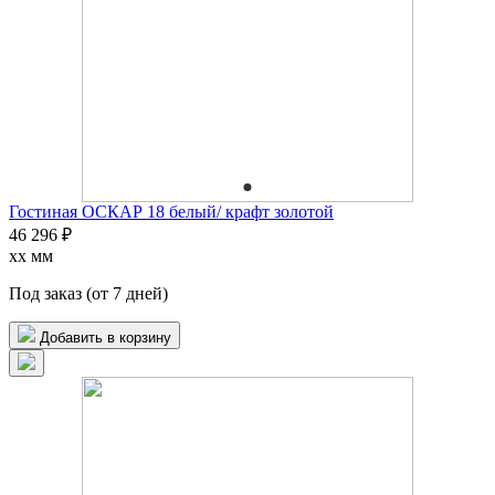
Гостиная ОСКАР 18 белый/ крафт золотой
46 296 ₽
xx мм
Под заказ (от 7 дней)
Добавить в корзину