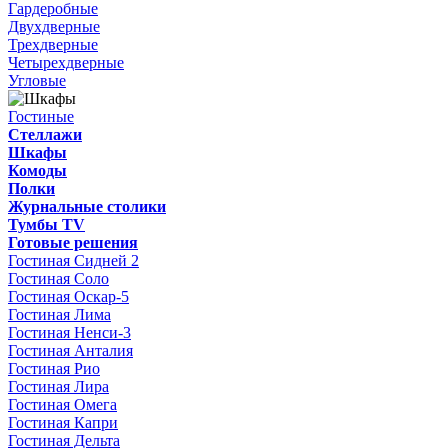
Гардеробные
Двухдверные
Трехдверные
Четырехдверные
Угловые
Гостиные
Стеллажи
Шкафы
Комоды
Полки
Журнальные столики
Тумбы TV
Готовые решения
Гостиная Сидней 2
Гостиная Соло
Гостиная Оскар-5
Гостиная Лима
Гостиная Ненси-3
Гостиная Анталия
Гостиная Рио
Гостиная Лира
Гостиная Омега
Гостиная Капри
Гостиная Дельта