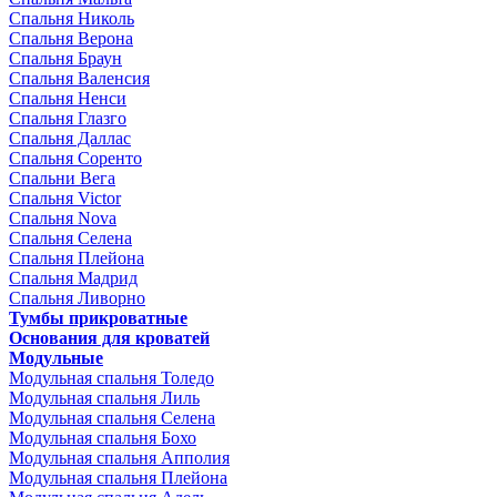
Спальня Николь
Спальня Верона
Спальня Браун
Спальня Валенсия
Спальня Ненси
Спальня Глазго
Спальня Даллас
Спальня Соренто
Спальни Вега
Спальня Victor
Спальня Nova
Спальня Селена
Спальня Плейона
Спальня Мадрид
Спальня Ливорно
Тумбы прикроватные
Основания для кроватей
Модульные
Модульная спальня Толедо
Модульная спальня Лиль
Модульная спальня Селена
Мoдульная спальня Бохо
Модульная спальня Апполия
Модульная спальня Плейона