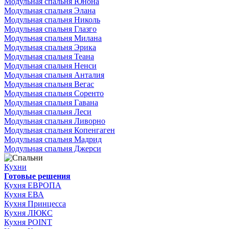
Модульная спальня Юнона
Модульная спальня Элана
Модульная спальня Николь
Модульная спальня Глазго
Модульная спальня Милана
Модульная спальня Эрика
Модульная спальня Теана
Модульная спальня Ненси
Модульная спальня Анталия
Модульная спальня Вегас
Модульная спальня Соренто
Модульная спальня Гавана
Модульная спальня Леси
Модульная спальня Ливорно
Модульная спальня Копенгаген
Модульная спальня Мадрид
Модульная спальня Джерси
Кухни
Готовые решения
Кухня ЕВРОПА
Кухня ЕВА
Кухня Принцесса
Кухня ЛЮКС
Кухня POINT