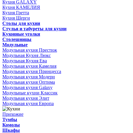
Кухня GALAXY
Кухня КАМЕЛИЯ
Кухня Гретта
Кухня Шерги
Столы для кухни
Стулья и табуреты для кухни
Кухонные уголки
Столешницы
Модульные
Модульная кухня Престиж
Модульная Кухня Люкс
Модульная Кухня Ева
Модульная кухня Камелия
Модульная кухня Принцесса
Модульная кухня Модерн
Модульная кухня Оптима
Модульная кухня Galaxy
Модульные кухни Классик
Модульная кухня Элит
Модульная кухня Европа
Прихожие
Тумбы
Комоды
Шкафы