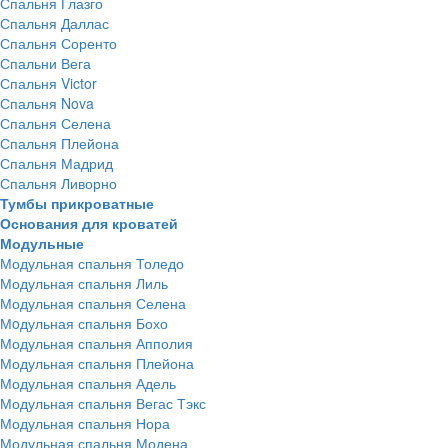
Спальня Глазго
Спальня Даллас
Спальня Соренто
Спальни Вега
Спальня Victor
Спальня Nova
Спальня Селена
Спальня Плейона
Спальня Мадрид
Спальня Ливорно
Тумбы прикроватные
Основания для кроватей
Модульные
Модульная спальня Толедо
Модульная спальня Лиль
Модульная спальня Селена
Мoдульная спальня Бохо
Модульная спальня Апполия
Модульная спальня Плейона
Модульная спальня Адель
Модульная спальня Вегас Тэкс
Модульная спальня Нора
Модульная спальня Модена