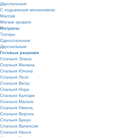
Двуспальные
С подъемным механизмом
Масcив
Мягкие кровати
Матрасы
Топеры
Односпальные
Двуспальные
Готовые решения
Спальня Элана
Спальня Милана
Спальня Юнона
Спальня Леси
Спальня Вегас
Спальня Нора
Спальня Калгари
Спальня Мальта
Спальня Николь
Спальня Верона
Спальня Браун
Спальня Валенсия
Спальня Ненси