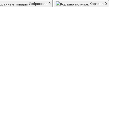
Избранное
0
Корзина
0