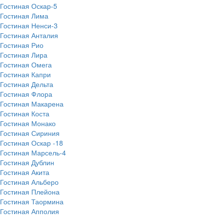
Гостиная Оскар-5
Гостиная Лима
Гостиная Ненси-3
Гостиная Анталия
Гостиная Рио
Гостиная Лира
Гостиная Омега
Гостиная Капри
Гостиная Дельта
Гостиная Флора
Гостиная Макарена
Гостиная Коста
Гостиная Монако
Гостиная Сириния
Гостиная Оскар -18
Гостиная Марсель-4
Гостиная Дублин
Гостиная Акита
Гостиная Альберо
Гостиная Плейона
Гостиная Таормина
Гостиная Апполия