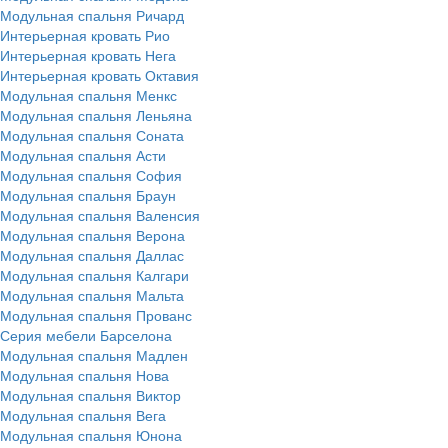
Модульная спальня Ричард
Интерьерная кровать Рио
Интерьерная кровать Нега
Интерьерная кровать Октавия
Модульная спальня Менкс
Модульная спальня Леньяна
Модульная спальня Соната
Модульная спальня Асти
Модульная спальня София
Модульная спальня Браун
Модульная спальня Валенсия
Модульная спальня Верона
Модульная спальня Даллас
Модульная спальня Калгари
Модульная спальня Мальта
Модульная спальня Прованс
Серия мебели Барселона
Модульная спальня Мадлен
Модульная спальня Нова
Модульная спальня Виктор
Модульная спальня Вега
Модульная спальня Юнона