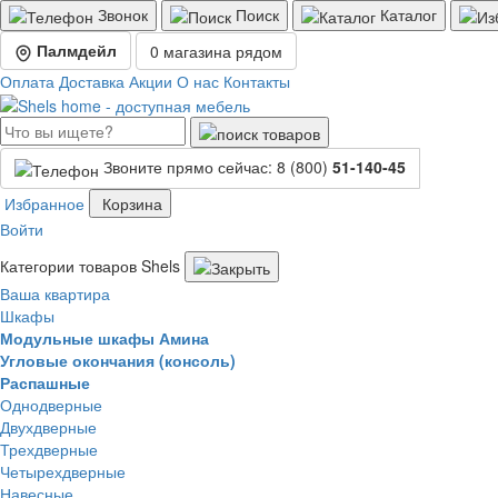
Звонок
Поиск
Каталог
Палмдейл
0 магазина
рядом
Оплата
Доставка
Акции
О нас
Контакты
Звоните прямо сейчас:
8 (800)
51-140-45
Избранное
Корзина
Войти
Категории товаров Shels
Ваша квартира
Шкафы
Модульные шкафы Амина
Угловые окончания (консоль)
Распашные
Однодверные
Двухдверные
Трехдверные
Четырехдверные
Навесные