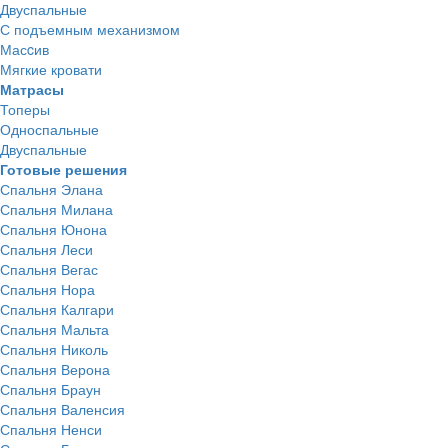
Двуспальные
С подъемным механизмом
Масcив
Мягкие кровати
Матрасы
Топеры
Односпальные
Двуспальные
Готовые решения
Спальня Элана
Спальня Милана
Спальня Юнона
Спальня Леси
Спальня Вегас
Спальня Нора
Спальня Калгари
Спальня Мальта
Спальня Николь
Спальня Верона
Спальня Браун
Спальня Валенсия
Спальня Ненси