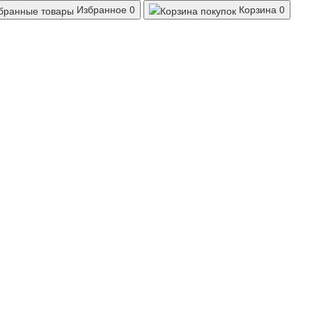
Избранное
0
Корзина
0