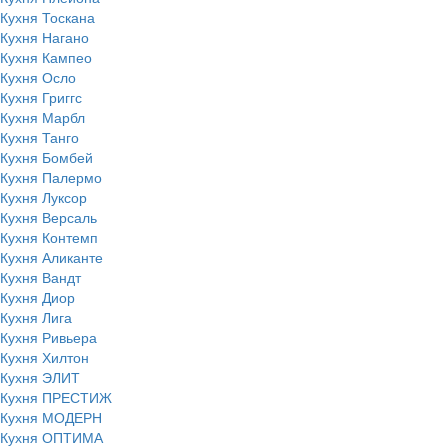
Кухня Тоскана
Кухня Нагано
Кухня Кампео
Кухня Осло
Кухня Григгс
Кухня Марбл
Кухня Танго
Кухня Бомбей
Кухня Палермо
Кухня Луксор
Кухня Версаль
Кухня Контемп
Кухня Аликанте
Кухня Вандт
Кухня Диор
Кухня Лига
Кухня Ривьера
Кухня Хилтон
Кухня ЭЛИТ
Кухня ПРЕСТИЖ
Кухня МОДЕРН
Кухня ОПТИМА