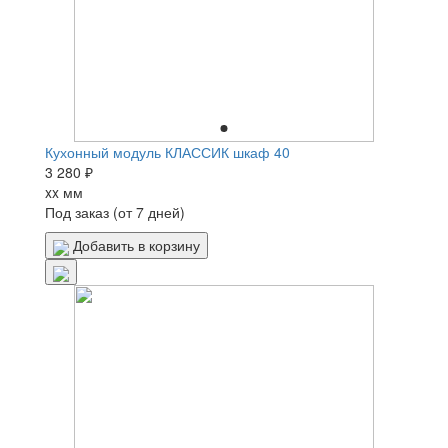
Кухонный модуль КЛАССИК шкаф 40
3 280 ₽
xx мм
Под заказ (от 7 дней)
Добавить в корзину