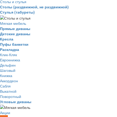
Столы и стулья
Столы (раздвижной, не раздвижной)
Стулья (табуреты)
Мягкая мебель
Прямые диваны
Детские диваны
Кресла
Пуфы банкетки
Раскладка
Клик-Кляк
Еврокнижка
Дельфин
Шаговый
Книжка
Аккордеон
Сабля
Выкатной
Поворотный
Угловые диваны
Акции