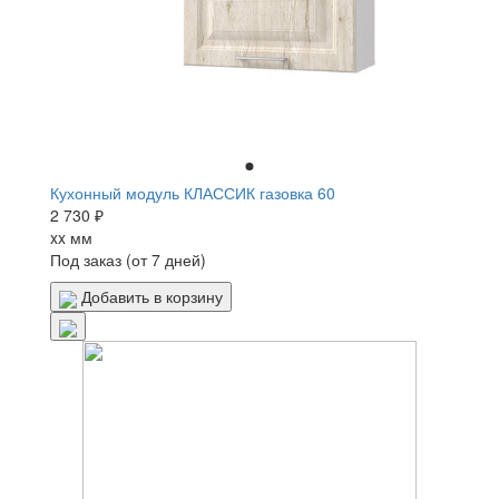
Кухонный модуль КЛАССИК газовка 60
2 730 ₽
xx мм
Под заказ (от 7 дней)
Добавить в корзину