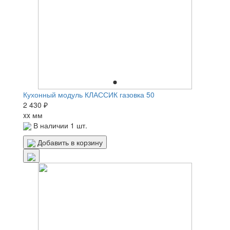
Кухонный модуль КЛАССИК газовка 50
2 430 ₽
xx мм
В наличии
1
шт.
Добавить в корзину