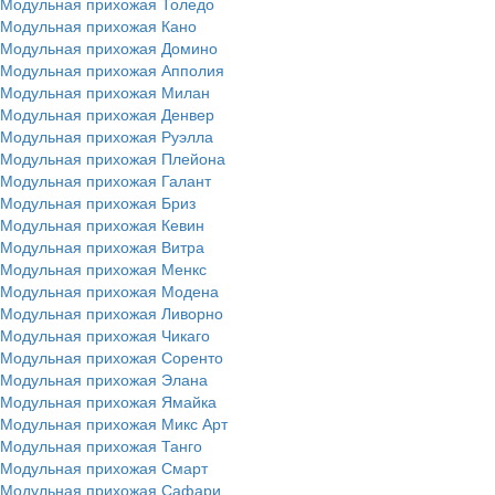
Модульная прихожая Толедо
Модульная прихожая Кано
Модульная прихожая Домино
Модульная прихожая Апполия
Модульная прихожая Милан
Модульная прихожая Денвер
Модульная прихожая Руэлла
Модульная прихожая Плейона
Модульная прихожая Галант
Модульная прихожая Бриз
Модульная прихожая Кевин
Модульная прихожая Витра
Модульная прихожая Менкс
Модульная прихожая Модена
Модульная прихожая Ливорно
Модульная прихожая Чикаго
Модульная прихожая Соренто
Модульная прихожая Элана
Модульная прихожая Ямайка
Модульная прихожая Микс Арт
Модульная прихожая Танго
Модульная прихожая Смарт
Модульная прихожая Сафари