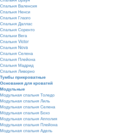
Спальня Валенсия
Спальня Ненси
Спальня Глазго
Спальня Даллас
Спальня Соренто
Спальни Вега
Спальня Victor
Спальня Nova
Спальня Селена
Спальня Плейона
Спальня Мадрид
Спальня Ливорно
Тумбы прикроватные
Основания для кроватей
Модульные
Модульная спальня Толедо
Модульная спальня Лиль
Модульная спальня Селена
Мoдульная спальня Бохо
Модульная спальня Апполия
Модульная спальня Плейона
Модульная спальня Адель