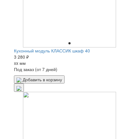
Кухонный модуль КЛАССИК шкаф 40
3 280 ₽
xx мм
Под заказ (от 7 дней)
Добавить в корзину