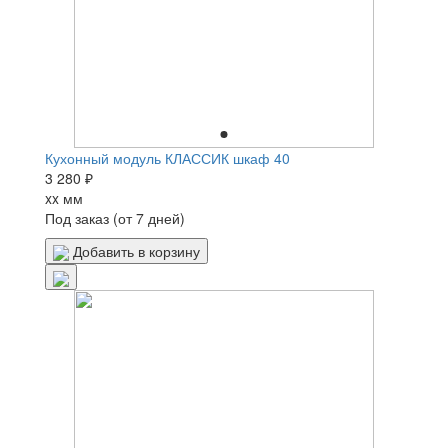
Кухонный модуль КЛАССИК шкаф 40
3 280 ₽
xx мм
Под заказ (от 7 дней)
Добавить в корзину