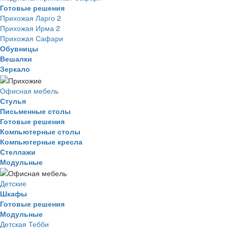
Готовые решения
Прихожая Ларго 2
Прихожая Ирма 2
Прихожая Сафари
Обувницы
Вешалки
Зеркало
Офисная мебель
Стулья
Письменные столы
Готовые решения
Компьютерные столы
Компьютерные кресла
Стеллажи
Модульные
Детские
Шкафы
Готовые решения
Модульные
Детская Тебби