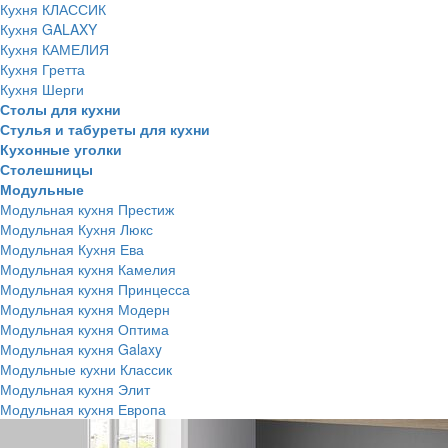
Кухня КЛАССИК
Кухня GALAXY
Кухня КАМЕЛИЯ
Кухня Гретта
Кухня Шерги
Столы для кухни
Стулья и табуреты для кухни
Кухонные уголки
Столешницы
Модульные
Модульная кухня Престиж
Модульная Кухня Люкс
Модульная Кухня Ева
Модульная кухня Камелия
Модульная кухня Принцесса
Модульная кухня Модерн
Модульная кухня Оптима
Модульная кухня Galaxy
Модульные кухни Классик
Модульная кухня Элит
Модульная кухня Европа