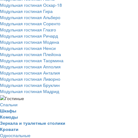
Модульная гостиная Оскар-18
Модульная гостиная Гира
Модульная гостиная Альберо
Модульная гостиная Соренто
Модульная гостиная Глазго
Модульная гостиная Ричард
Модульная гостиная Модена
Модульная гостиная Ненси
Модульная гостиная Плейона
Модульная гостиная Таормина
Модульная гостиная Апполия
Модульная гостиная Анталия
Модульная гостиная Ливорно
Модульная гостиная Бруклин
Модульная гостиная Мадрид
Спальни
Шкафы
Комоды
Зеркала и туалетные столики
Кровати
Односпальные