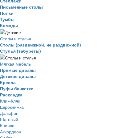
Стеллажи
Письменные столы
Полки
Тумбы
Комоды
Столы и стулья
Столы (раздвижной, не раздвижной)
Стулья (табуреты)
Мягкая мебель
Прямые диваны
Детские диваны
Кресла
Пуфы банкетки
Раскладка
Клик-Кляк
Еврокнижка
Дельфин
Шаговый
Книжка
Аккордеон
Сабля