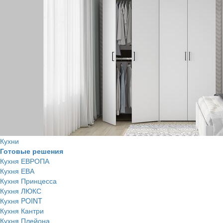
Кухни
Готовые решения
Кухня ЕВРОПА
Кухня ЕВА
Кухня Принцесса
Кухня ЛЮКС
Кухня POINT
Кухня Кантри
Кухня Плейона