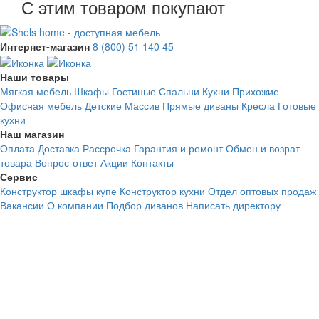
С этим товаром покупают
Интернет-магазин
8 (800)
51 140 45
Наши товары
Мягкая мебель
Шкафы
Гостиные
Спальни
Кухни
Прихожие
Офисная мебель
Детские
Массив
Прямые диваны
Кресла
Готовые
кухни
Наш магазин
Оплата
Доставка
Рассрочка
Гарантия и ремонт
Обмен и возрат
товара
Вопрос-ответ
Акции
Контакты
Сервис
Конструктор шкафы купе
Конструктор кухни
Отдел оптовых продаж
Вакансии
О компании
Подбор диванов
Написать директору