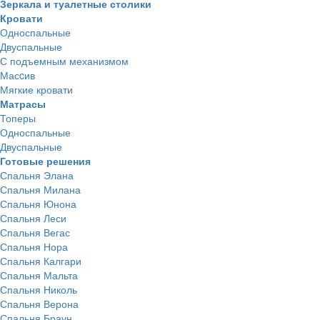
Зеркала и туалетные столики
Кровати
Односпальные
Двуспальные
С подъемным механизмом
Масcив
Мягкие кровати
Матрасы
Топеры
Односпальные
Двуспальные
Готовые решения
Спальня Элана
Спальня Милана
Спальня Юнона
Спальня Леси
Спальня Вегас
Спальня Нора
Спальня Калгари
Спальня Мальта
Спальня Николь
Спальня Верона
Спальня Браун