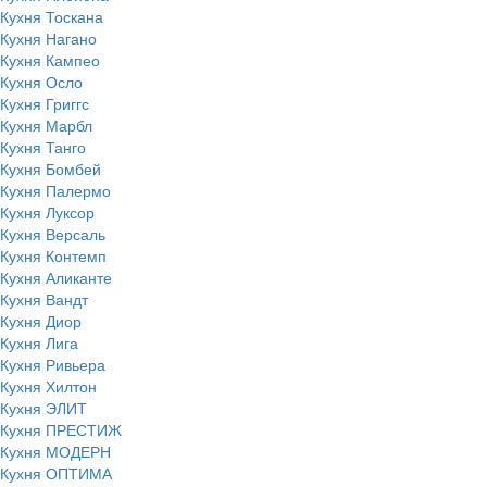
Кухня Тоскана
Кухня Нагано
Кухня Кампео
Кухня Осло
Кухня Григгс
Кухня Марбл
Кухня Танго
Кухня Бомбей
Кухня Палермо
Кухня Луксор
Кухня Версаль
Кухня Контемп
Кухня Аликанте
Кухня Вандт
Кухня Диор
Кухня Лига
Кухня Ривьера
Кухня Хилтон
Кухня ЭЛИТ
Кухня ПРЕСТИЖ
Кухня МОДЕРН
Кухня ОПТИМА