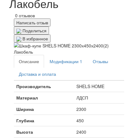
Лакобель
0 отзывов
Написать отзыв
Поделиться
В избранное
Описание
Модификации
1
Отзывы
Доставка и оплата
Производитель
SHELS HOME
Материал
ЛДСП
Ширина
2300
Глубина
450
Высота
2400