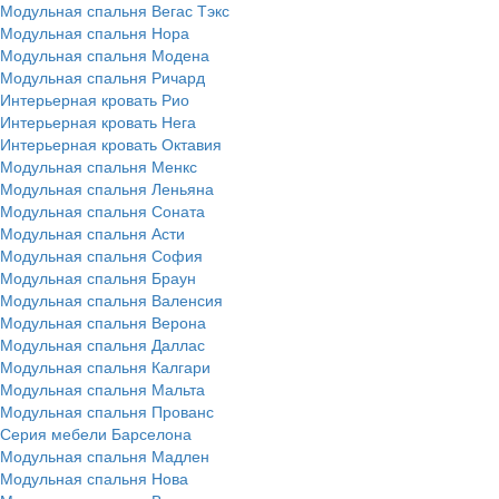
Модульная спальня Вегас Тэкс
Модульная спальня Нора
Модульная спальня Модена
Модульная спальня Ричард
Интерьерная кровать Рио
Интерьерная кровать Нега
Интерьерная кровать Октавия
Модульная спальня Менкс
Модульная спальня Леньяна
Модульная спальня Соната
Модульная спальня Асти
Модульная спальня София
Модульная спальня Браун
Модульная спальня Валенсия
Модульная спальня Верона
Модульная спальня Даллас
Модульная спальня Калгари
Модульная спальня Мальта
Модульная спальня Прованс
Серия мебели Барселона
Модульная спальня Мадлен
Модульная спальня Нова