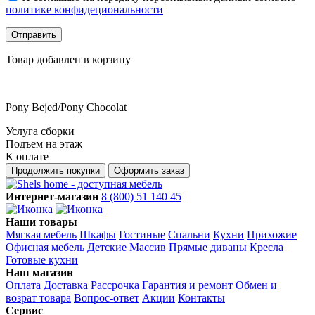
политике конфидециональности
Отправить
Товар добавлен в корзину
Pony Bejed/Pony Chocolat
Услуга сборки
Подъем на этаж
К оплате
Продолжить
покупки
Оформить заказ
Интернет-магазин
8 (800)
51 140 45
Наши товары
Мягкая мебель
Шкафы
Гостиные
Спальни
Кухни
Прихожие
Офисная мебель
Детские
Массив
Прямые диваны
Кресла
Готовые кухни
Наш магазин
Оплата
Доставка
Рассрочка
Гарантия и ремонт
Обмен и
возрат товара
Вопрос-ответ
Акции
Контакты
Сервис