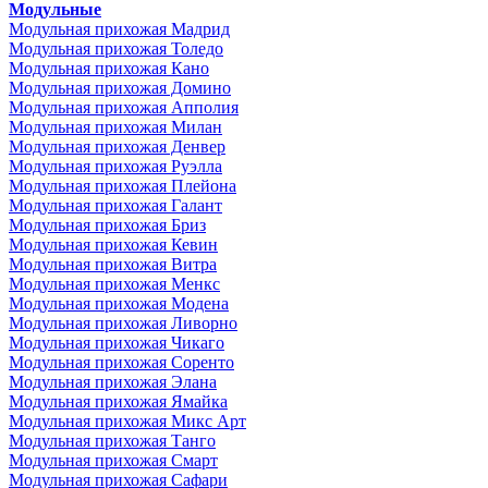
Модульные
Модульная прихожая Мадрид
Модульная прихожая Толедо
Модульная прихожая Кано
Модульная прихожая Домино
Модульная прихожая Апполия
Модульная прихожая Милан
Модульная прихожая Денвер
Модульная прихожая Руэлла
Модульная прихожая Плейона
Модульная прихожая Галант
Модульная прихожая Бриз
Модульная прихожая Кевин
Модульная прихожая Витра
Модульная прихожая Менкс
Модульная прихожая Модена
Модульная прихожая Ливорно
Модульная прихожая Чикаго
Модульная прихожая Соренто
Модульная прихожая Элана
Модульная прихожая Ямайка
Модульная прихожая Микс Арт
Модульная прихожая Танго
Модульная прихожая Смарт
Модульная прихожая Сафари