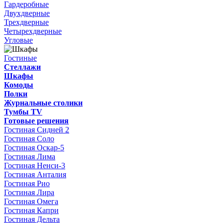
Гардеробные
Двухдверные
Трехдверные
Четырехдверные
Угловые
Гостиные
Стеллажи
Шкафы
Комоды
Полки
Журнальные столики
Тумбы TV
Готовые решения
Гостиная Сидней 2
Гостиная Соло
Гостиная Оскар-5
Гостиная Лима
Гостиная Ненси-3
Гостиная Анталия
Гостиная Рио
Гостиная Лира
Гостиная Омега
Гостиная Капри
Гостиная Дельта