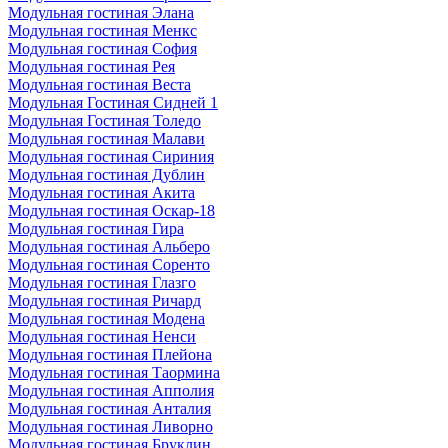
Модульная гостиная Элана
Модульная гостиная Менкс
Модульная гостиная София
Модульная гостиная Рея
Модульная гостиная Веста
Модульная Гостиная Сидней 1
Модульная Гостиная Толедо
Модульная гостиная Малави
Модульная гостиная Сириния
Модульная гостиная Дублин
Модульная гостиная Акита
Модульная гостиная Оскар-18
Модульная гостиная Гира
Модульная гостиная Альберо
Модульная гостиная Соренто
Модульная гостиная Глазго
Модульная гостиная Ричард
Модульная гостиная Модена
Модульная гостиная Ненси
Модульная гостиная Плейона
Модульная гостиная Таормина
Модульная гостиная Апполия
Модульная гостиная Анталия
Модульная гостиная Ливорно
Модульная гостиная Бруклин