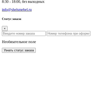
8:30 - 18:00, без выходных
info@shelsmebel.ru
Статус заказа
×
Необязательное поле
Узнать статус заказа