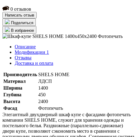
0 отзывов
Написать отзыв
Поделиться
В избранное
Описание
Модификации
1
Отзывы
Доставка и оплата
Производитель
SHELS HOME
Материал
ЛДСП
Ширина
1400
Глубина
450
Высота
2400
Фасад
Фотопечать
Элегантный двухдверный шкаф купе с фасадами фотопечать
компании SHELS HOME, служит для хранения одежды и
постельного белья. Раздвижные (параллельно-сдвижные)
двери купе, позволяют сэкономить место в сравнении с
распашными дверьми обычных шкафов. Современная система