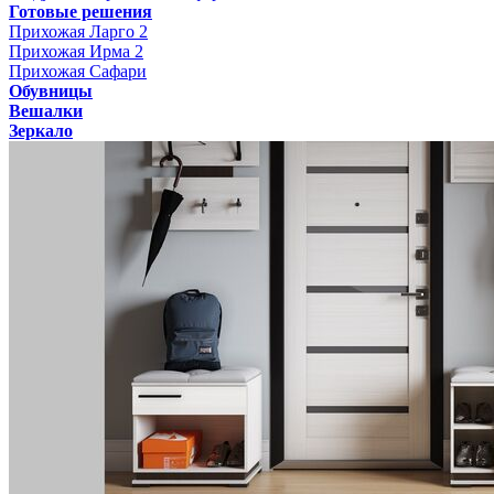
Готовые решения
Прихожая Ларго 2
Прихожая Ирма 2
Прихожая Сафари
Обувницы
Вешалки
Зеркало