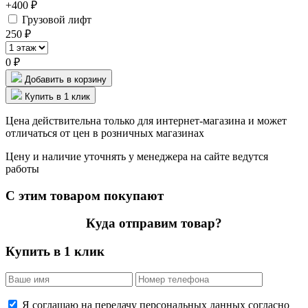
+400 ₽
Грузовой лифт
250 ₽
0
₽
Добавить в корзину
Купить в 1 клик
Цена действительна только для интернет-магазина и может
отличаться от цен в розничных магазинах
Цену и наличие уточнять у менеджера на сайте ведутся
работы
С этим товаром покупают
Куда отправим товар?
Купить в 1 клик
Я соглашаю на передачу персональных данных согласно