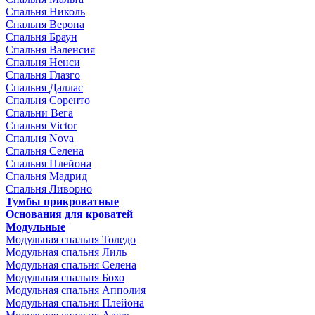
Спальня Николь
Спальня Верона
Спальня Браун
Спальня Валенсия
Спальня Ненси
Спальня Глазго
Спальня Даллас
Спальня Соренто
Спальни Вега
Спальня Victor
Спальня Nova
Спальня Селена
Спальня Плейона
Спальня Мадрид
Спальня Ливорно
Тумбы прикроватные
Основания для кроватей
Модульные
Модульная спальня Толедо
Модульная спальня Лиль
Модульная спальня Селена
Мoдульная спальня Бохо
Модульная спальня Апполия
Модульная спальня Плейона