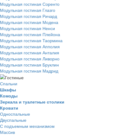
Модульная гостиная Соренто
Модульная гостиная Глазго
Модульная гостиная Ричард
Модульная гостиная Модена
Модульная гостиная Ненси
Модульная гостиная Плейона
Модульная гостиная Таормина
Модульная гостиная Апполия
Модульная гостиная Анталия
Модульная гостиная Ливорно
Модульная гостиная Бруклин
Модульная гостиная Мадрид
Спальни
Шкафы
Комоды
Зеркала и туалетные столики
Кровати
Односпальные
Двуспальные
С подъемным механизмом
Масcив