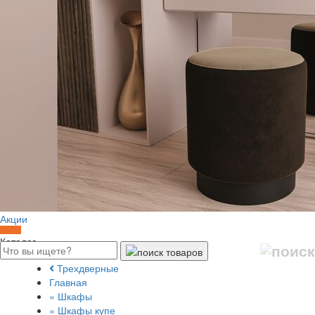
Акции
Каталог
Трехдверные
Главная
»
Шкафы
»
Шкафы купе