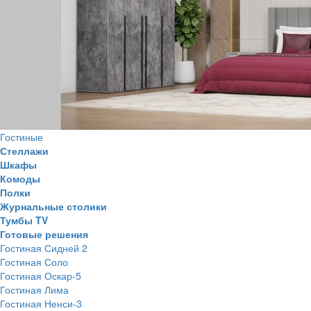
Гостиные
Стеллажи
Шкафы
Комоды
Полки
Журнальные столики
Тумбы TV
Готовые решения
Гостиная Сидней 2
Гостиная Соло
Гостиная Оскар-5
Гостиная Лима
Гостиная Ненси-3