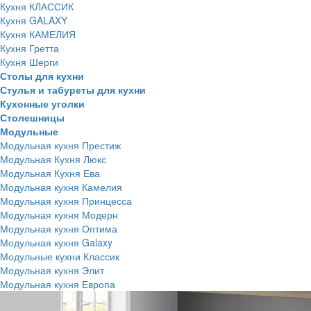
Кухня КЛАССИК
Кухня GALAXY
Кухня КАМЕЛИЯ
Кухня Гретта
Кухня Шерги
Столы для кухни
Стулья и табуреты для кухни
Кухонные уголки
Столешницы
Модульные
Модульная кухня Престиж
Модульная Кухня Люкс
Модульная Кухня Ева
Модульная кухня Камелия
Модульная кухня Принцесса
Модульная кухня Модерн
Модульная кухня Оптима
Модульная кухня Galaxy
Модульные кухни Классик
Модульная кухня Элит
Модульная кухня Европа