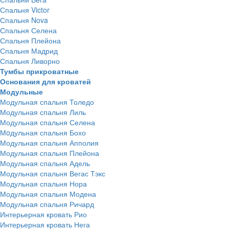
Спальня Victor
Спальня Nova
Спальня Селена
Спальня Плейона
Спальня Мадрид
Спальня Ливорно
Тумбы прикроватные
Основания для кроватей
Модульные
Модульная спальня Толедо
Модульная спальня Лиль
Модульная спальня Селена
Мoдульная спальня Бохо
Модульная спальня Апполия
Модульная спальня Плейона
Модульная спальня Адель
Модульная спальня Вегас Тэкс
Модульная спальня Нора
Модульная спальня Модена
Модульная спальня Ричард
Интерьерная кровать Рио
Интерьерная кровать Нега