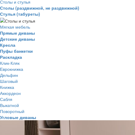
Столы и стулья
Столы (раздвижной, не раздвижной)
Стулья (табуреты)
Мягкая мебель
Прямые диваны
Детские диваны
Кресла
Пуфы банкетки
Раскладка
Клик-Кляк
Еврокнижка
Дельфин
Шаговый
Книжка
Аккордеон
Сабля
Выкатной
Поворотный
Угловые диваны