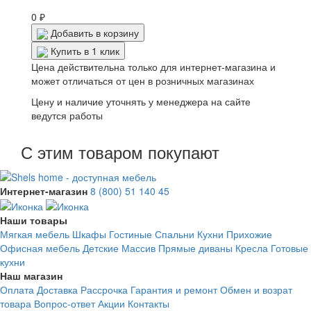
0
₽
Добавить в корзину
Купить в 1 клик
Цена действительна только для интернет-магазина и
может отличаться от цен в розничных магазинах
Цену и наличие уточнять у менеджера на сайте
ведутся работы
С этим товаром покупают
Интернет-магазин
8 (800)
51 140 45
Наши товары
Мягкая мебель
Шкафы
Гостиные
Спальни
Кухни
Прихожие
Офисная мебель
Детские
Массив
Прямые диваны
Кресла
Готовые
кухни
Наш магазин
Оплата
Доставка
Рассрочка
Гарантия и ремонт
Обмен и возрат
товара
Вопрос-ответ
Акции
Контакты