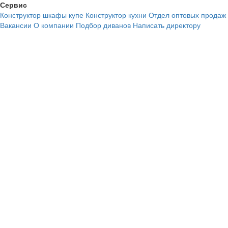
Сервис
Конструктор шкафы купе
Конструктор кухни
Отдел оптовых продаж
Вакансии
О компании
Подбор диванов
Написать директору