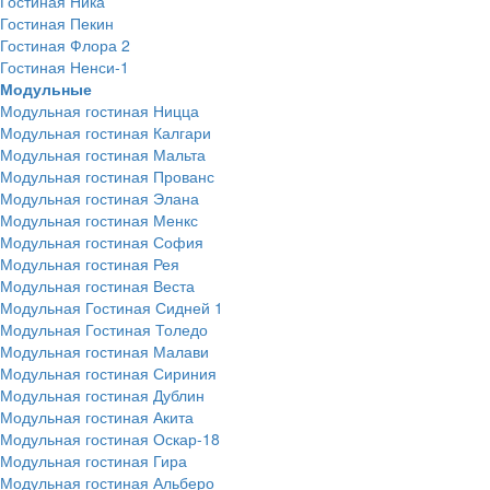
Гостиная Ника
Гостиная Пекин
Гостиная Флора 2
Гостиная Ненси-1
Модульные
Модульная гостиная Ницца
Модульная гостиная Калгари
Модульная гостиная Мальта
Модульная гостиная Прованс
Модульная гостиная Элана
Модульная гостиная Менкс
Модульная гостиная София
Модульная гостиная Рея
Модульная гостиная Веста
Модульная Гостиная Сидней 1
Модульная Гостиная Толедо
Модульная гостиная Малави
Модульная гостиная Сириния
Модульная гостиная Дублин
Модульная гостиная Акита
Модульная гостиная Оскар-18
Модульная гостиная Гира
Модульная гостиная Альберо