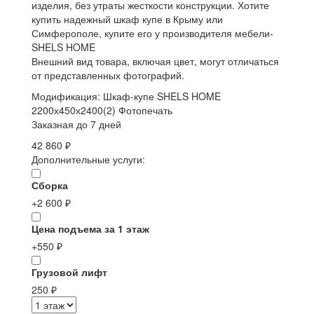
изделия, без утраты жесткости конструкции. Хотите
купить надежный шкаф купе в Крыму или
Симферополе, купите его у производителя мебели-
SHELS HOME
Внешний вид товара, включая цвет, могут отличаться
от представленных фотографий.
Модификация:
Шкаф-купе SHELS HOME
2200х450х2400(2) Фотопечать
Заказная до 7 дней
42 860
₽
Дополнительные услуги:
Сборка
+2 600 ₽
Цена подъема за 1 этаж
+550 ₽
Грузовой лифт
250 ₽