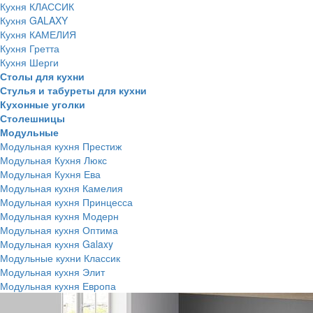
Кухня КЛАССИК
Кухня GALAXY
Кухня КАМЕЛИЯ
Кухня Гретта
Кухня Шерги
Столы для кухни
Стулья и табуреты для кухни
Кухонные уголки
Столешницы
Модульные
Модульная кухня Престиж
Модульная Кухня Люкс
Модульная Кухня Ева
Модульная кухня Камелия
Модульная кухня Принцесса
Модульная кухня Модерн
Модульная кухня Оптима
Модульная кухня Galaxy
Модульные кухни Классик
Модульная кухня Элит
Модульная кухня Европа