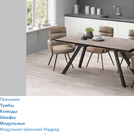
Прихожие
Тумбы
Комоды
Шкафы
Модульные
Модульная прихожая Мадрид