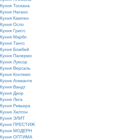
Кухня Тоскана
Кухня Нагано
Кухня Кампео
Кухня Осло
Кухня Григгс
Кухня Марбл
Кухня Танго
Кухня Бомбей
Кухня Палермо
Кухня Луксор
Кухня Версаль
Кухня Контемп
Кухня Аликанте
Кухня Вандт
Кухня Диор
Кухня Лига
Кухня Ривьера
Кухня Хилтон
Кухня ЭЛИТ
Кухня ПРЕСТИЖ
Кухня МОДЕРН
Кухня ОПТИМА