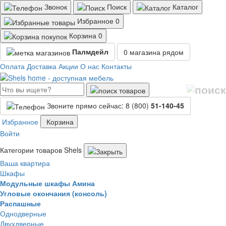
Звонок
Поиск
Каталог
Избранное
0
Корзина
0
Палмдейл
0 магазина
рядом
Оплата
Доставка
Акции
О нас
Контакты
Звоните прямо сейчас:
8 (800)
51-140-45
Избранное
Корзина
Войти
Категории товаров Shels
Ваша квартира
Шкафы
Модульные шкафы Амина
Угловые окончания (консоль)
Распашные
Однодверные
Двухдверные