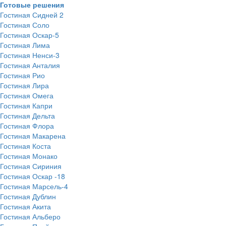
Готовые решения
Гостиная Сидней 2
Гостиная Соло
Гостиная Оскар-5
Гостиная Лима
Гостиная Ненси-3
Гостиная Анталия
Гостиная Рио
Гостиная Лира
Гостиная Омега
Гостиная Капри
Гостиная Дельта
Гостиная Флора
Гостиная Макарена
Гостиная Коста
Гостиная Монако
Гостиная Сириния
Гостиная Оскар -18
Гостиная Марсель-4
Гостиная Дублин
Гостиная Акита
Гостиная Альберо