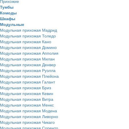
Прихожие
Тумбы
Комоды
Шкафы
Модульные
Модульная прихожая Мадрид
Модульная прихожая Толедо
Модульная прихожая Кано
Модульная прихожая Домино
Модульная прихожая Апполия
Модульная прихожая Милан
Модульная прихожая Денвер
Модульная прихожая Руэлла
Модульная прихожая Плейона
Модульная прихожая Галант
Модульная прихожая Бриз
Модульная прихожая Кевин
Модульная прихожая Витра
Модульная прихожая Менкс
Модульная прихожая Модена
Модульная прихожая Ливорно
Модульная прихожая Чикаго
Модульная прихожая Соренто