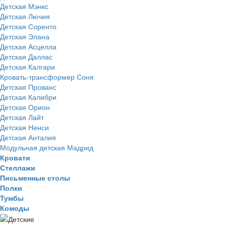
Детская Мэнкс
Детская Лючия
Детская Соренто
Детская Элана
Детская Асцелла
Детская Даллас
Детская Калгари
Кровать-трансформер Соня
Детская Прованс
Детская Калибри
Детская Орион
Детская Лайт
Детская Ненси
Детская Анталия
Модульная детская Мадрид
Кровати
Стеллажи
Письменные столы
Полки
Тумбы
Комоды