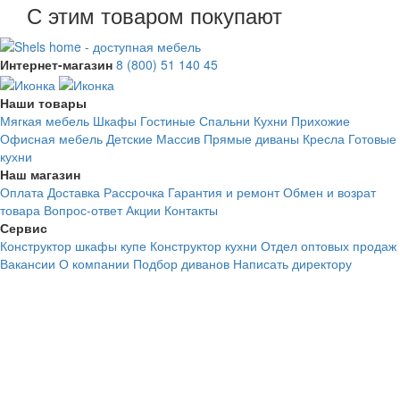
С этим товаром покупают
Интернет-магазин
8 (800)
51 140 45
Наши товары
Мягкая мебель
Шкафы
Гостиные
Спальни
Кухни
Прихожие
Офисная мебель
Детские
Массив
Прямые диваны
Кресла
Готовые
кухни
Наш магазин
Оплата
Доставка
Рассрочка
Гарантия и ремонт
Обмен и возрат
товара
Вопрос-ответ
Акции
Контакты
Сервис
Конструктор шкафы купе
Конструктор кухни
Отдел оптовых продаж
Вакансии
О компании
Подбор диванов
Написать директору