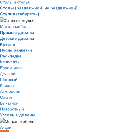
Столы и стулья
Столы (раздвижной, не раздвижной)
Стулья (табуреты)
Мягкая мебель
Прямые диваны
Детские диваны
Кресла
Пуфы банкетки
Раскладка
Клик-Кляк
Еврокнижка
Дельфин
Шаговый
Книжка
Аккордеон
Сабля
Выкатной
Поворотный
Угловые диваны
Акции