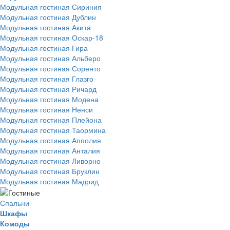
Модульная гостиная Сириния
Модульная гостиная Дублин
Модульная гостиная Акита
Модульная гостиная Оскар-18
Модульная гостиная Гира
Модульная гостиная Альберо
Модульная гостиная Соренто
Модульная гостиная Глазго
Модульная гостиная Ричард
Модульная гостиная Модена
Модульная гостиная Ненси
Модульная гостиная Плейона
Модульная гостиная Таормина
Модульная гостиная Апполия
Модульная гостиная Анталия
Модульная гостиная Ливорно
Модульная гостиная Бруклин
Модульная гостиная Мадрид
Спальни
Шкафы
Комоды