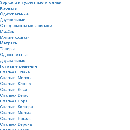
Зеркала и туалетные столики
Кровати
Односпальные
Двуспальные
С подъемным механизмом
Масcив
Мягкие кровати
Матрасы
Топеры
Односпальные
Двуспальные
Готовые решения
Спальня Элана
Спальня Милана
Спальня Юнона
Спальня Леси
Спальня Вегас
Спальня Нора
Спальня Калгари
Спальня Мальта
Спальня Николь
Спальня Верона
Спальня Браун