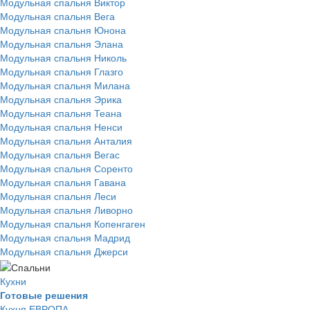
Модульная спальня Виктор
Модульная спальня Вега
Модульная спальня Юнона
Модульная спальня Элана
Модульная спальня Николь
Модульная спальня Глазго
Модульная спальня Милана
Модульная спальня Эрика
Модульная спальня Теана
Модульная спальня Ненси
Модульная спальня Анталия
Модульная спальня Вегас
Модульная спальня Соренто
Модульная спальня Гавана
Модульная спальня Леси
Модульная спальня Ливорно
Модульная спальня Копенгаген
Модульная спальня Мадрид
Модульная спальня Джерси
Кухни
Готовые решения
Кухня ЕВРОПА